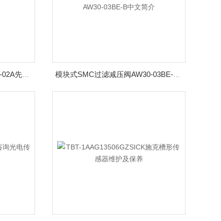
3通电磁阀SMC VP542K-5D1-02A先导式座阀
模块式SMC过滤减压阀AW30-03BE-B中文简介