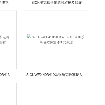
K施克
SICK施克槽形传感器维护及保养
施克插头和电缆SICKUFN3-70B413基本特征
SICKWF2-40B410系列施克插塞接头和电缆