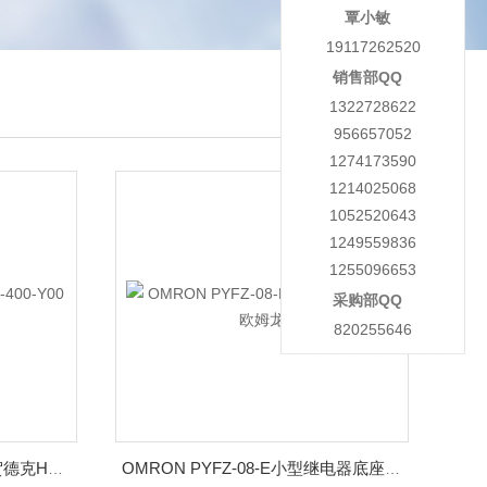
覃小敏
19117262520
销售部QQ
1322728622
956657052
1274173590
1214025068
1052520643
1249559836
1255096653
采购部QQ
820255646
传感器EDS3446-3-400-Y00贺德克HYDAC
OMRON PYFZ-08-E小型继电器底座欧姆龙