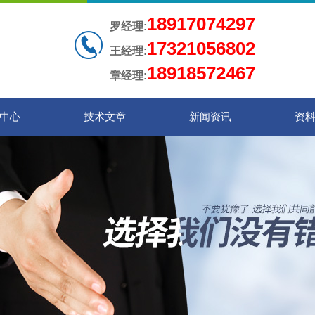
18917074297
罗经理:
17321056802
王经理:
18918572467
章经理:
中心
技术文章
新闻资讯
资