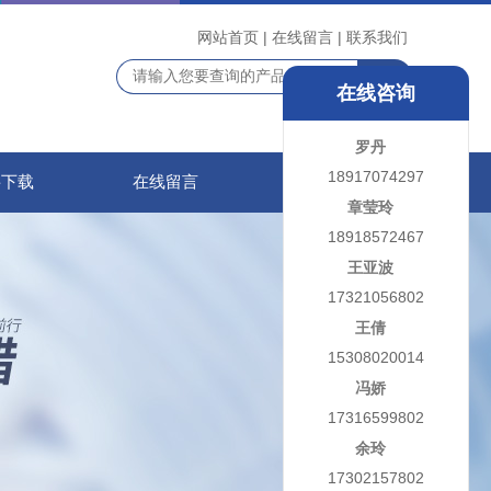
网站首页
|
在线留言
|
联系我们
在线咨询
罗丹
18917074297
料下载
在线留言
联系我们
章莹玲
18918572467
王亚波
17321056802
王倩
15308020014
冯娇
17316599802
余玲
17302157802