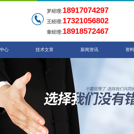
18917074297
罗经理:
17321056802
王经理:
18918572467
章经理:
中心
技术文章
新闻资讯
资