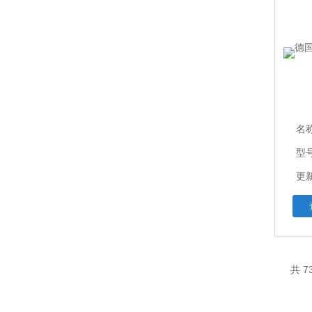
名
型
更新
共 7