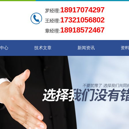
18917074297
罗经理:
17321056802
王经理:
18918572467
章经理:
中心
技术文章
新闻资讯
资