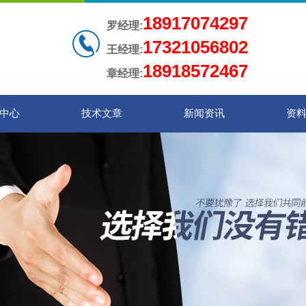
18917074297
罗经理:
17321056802
王经理:
18918572467
章经理:
中心
技术文章
新闻资讯
资