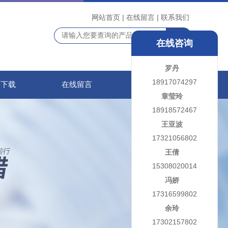
网站首页
|
在线留言
|
联系我们
在线咨询
罗丹
18917074297
料下载
在线留言
联系我们
章莹玲
18918572467
王亚波
17321056802
王倩
15308020014
冯娇
17316599802
余玲
17302157802