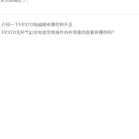
转矩也就确定了。
：
介绍一下FESTO电磁阀有哪些和不足
：
FESTO无杆气缸你知道导致操作内外泄露的因素有哪些吗?