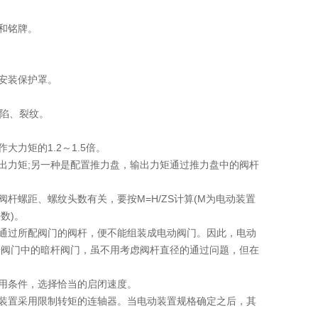
和铭牌。
安装保护罩。
凹陷、裂纹。
力矩的1.2～1.5倍。
出力矩;另一种是配置推力盘，输出力矩通过推力盘中的阀杆
螺距、螺纹头数有关，要按M=H/ZS计算(M为电动装置
数)。
通过所配阀门的阀杆，便不能组装成电动阀门。因此，电动
转阀门中的暗杆阀门，虽不用考虑阀杆直径的通过问题，但在
用条件，选择恰当的启闭速度。
装置采用限制转矩的连轴器。当电动装置规格确定之后，其