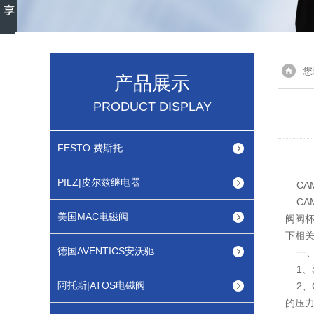
您
产品展示
PRODUCT DISPLAY
FESTO 费斯托
PILZ|皮尔兹继电器
CAM
CA
美国MAC电磁阀
阀阀
下相
德国AVENTICS安沃驰
一、
1、
阿托斯|ATOS电磁阀
2、
的压