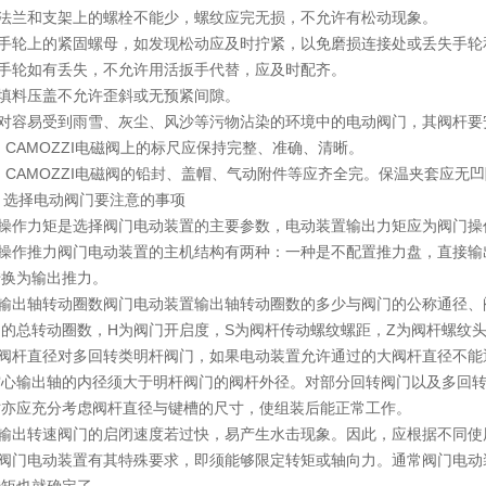
法兰和支架上的螺栓不能少，螺纹应完无损，不允许有松动现象。
手轮上的紧固螺母，如发现松动应及时拧紧，以免磨损连接处或丢失手轮
手轮如有丢失，不允许用活扳手代替，应及时配齐。
填料压盖不允许歪斜或无预紧间隙。
对容易受到雨雪、灰尘、风沙等污物沾染的环境中的电动阀门，其阀杆要
CAMOZZI电磁阀上的标尺应保持完整、准确、清晰。
CAMOZZI电磁阀的铅封、盖帽、气动附件等应齐全完。保温夹套应无
选择电动阀门要注意的事项
作力矩是选择阀门电动装置的主要参数，电动装置输出力矩应为阀门操作大
操作推力阀门电动装置的主机结构有两种：一种是不配置推力盘，直接输
转换为输出推力。
出轴转动圈数阀门电动装置输出轴转动圈数的多少与阀门的公称通径、阀杆
的总转动圈数，H为阀门开启度，S为阀杆传动螺纹螺距，Z为阀杆螺纹头
阀杆直径对多回转类明杆阀门，如果电动装置允许通过的大阀杆直径不能
空心输出轴的内径须大于明杆阀门的阀杆外径。对部分回转阀门以及多回
时亦应充分考虑阀杆直径与键槽的尺寸，使组装后能正常工作。
输出转速阀门的启闭速度若过快，易产生水击现象。因此，应根据不同使
阀门电动装置有其特殊要求，即须能够限定转矩或轴向力。通常阀门电动