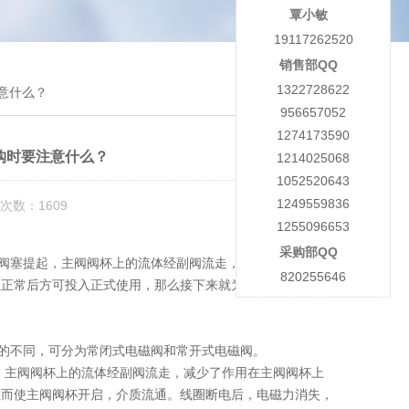
覃小敏
19117262520
销售部QQ
1322728622
注意什么？
956657052
1274173590
选购时要注意什么？
1214025068
1052520643
1249559836
次数：1609
1255096653
采购部QQ
阀阀塞提起，主阀阀杯上的流体经副阀流走，减少了作用在主
820255646
认正常后方可投入正式使用，那么接下来就为大家详细介绍一
的不同，可分为常闭式电磁阀和常开式电磁阀。
，主阀阀杯上的流体经副阀流走，减少了作用在主阀阀杯上
差而使主阀阀杯开启，介质流通。线圈断电后，电磁力消失，