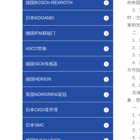
德国BOSCH-REXROTH
衔铁
3、
时，
日本KOGANEI
塞和
二
德国IFM易福门
1、
2、
ASCO世格
3、
4、
德国SICK传感器
方可
5、
德国HERION
6、
在保
英国NORGREN/诺冠
象，
一、C
日本CKD/喜开理
1、C
2、
日本SMC
3、
4、