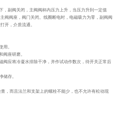
下，副阀关闭，主阀阀杯内压力上升，当压力升到一定值
紧主阀阀座，阀门关闭。线圈断电时，电磁吸力为零，副阀阀
阀打开，介质流通。
使用。
和阀座研磨。
磁阀应将冷凝水排除干净，并作试动作数次，待开关正常后
净储存。
查，而且法兰和支架上的螺栓不能少，也不允许有松动现