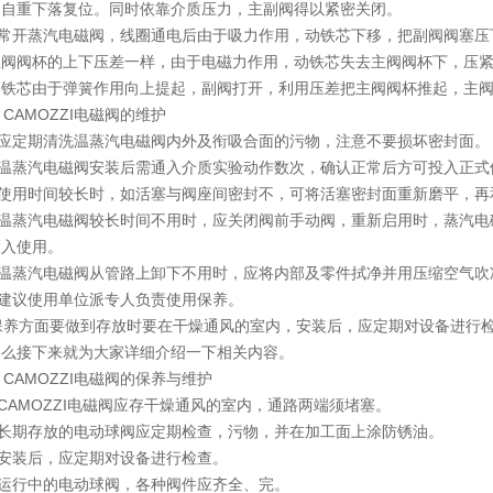
因自重下落复位。同时依靠介质压力，主副阀得以紧密关闭。
常开蒸汽电磁阀，线圈通电后由于吸力作用，动铁芯下移，把副阀阀塞压
主阀阀杯的上下压差一样，由于电磁力作用，动铁芯失去主阀阀杯下，压
支铁芯由于弹簧作用向上提起，副阀打开，利用压差把主阀阀杯推起，主
、
CAMOZZI电磁阀
的维护
应定期清洗温蒸汽电磁阀内外及衔吸合面的污物，注意不要损坏密封面。
温蒸汽电磁阀安装后需通入介质实验动作数次，确认正常后方可投入正式
使用时间较长时，如活塞与阀座间密封不，可将活塞密封面重新磨平，再
温蒸汽电磁阀较长时间不用时，应关闭阀前手动阀，重新启用时，蒸汽电
投入使用。
温蒸汽电磁阀从管路上卸下不用时，应将内部及零件拭净并用压缩空气吹
建议使用单位派专人负责使用保养。
养方面要做到存放时要在干燥通风的室内，安装后，应定期对设备进行检
那么接下来就为大家详细介绍一下相关内容。
AMOZZI电磁阀的保养与维护
AMOZZI电磁阀应存干燥通风的室内，通路两端须堵塞。
长期存放的电动球阀应定期检查，污物，并在加工面上涂防锈油。
安装后，应定期对设备进行检查。
运行中的电动球阀，各种阀件应齐全、完。