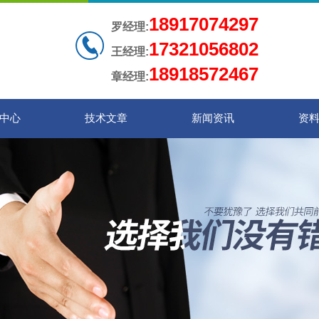
18917074297
罗经理:
17321056802
王经理:
18918572467
章经理:
中心
技术文章
新闻资讯
资