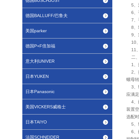
德国BUSCHJOST
5、
6、
德国BALLUFF/巴鲁夫
7、
8、
美国parker
9、
10、
德国P+F倍加福
11、
二、
意大利UNIVER
1、操
2、
日本YUKEN
螺母
3、输
日本Panasonic
应满足
4、
美国VICKERS威格士
装置
选配
日本TAIYO
5、
6、
法国SCHNEIDER