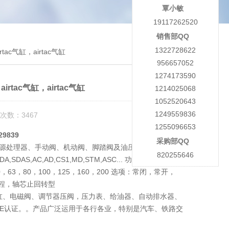
覃小敏
19117262520
销售部QQ
1322728622
tac气缸，airtac气缸
956657052
1274173590
irtac气缸，airtac气缸
1214025068
1052520643
1249559836
次数：3467
1255096653
29839
采购部QQ
、气源处理器、手动阀、机动阀、脚踏阀及油压缓冲器等。系
820255646
,SDA,SDAS,AC,AD,CS1,MD,STM,ASC... 功能：
2，40，50，63，80，100，125，160，200 选项：常闭，常开，
程，轴芯止回转型
缸、电磁阀、调节器压阀，压力表、给油器、自动排水器、
证和CE认证。。产品广泛运用于各行各业，特别是汽车、铁路交