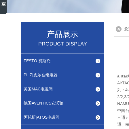
您
产品展示
PRODUCT DISPLAY
FESTO 费斯托
PILZ|皮尔兹继电器
airt
Air
美国MAC电磁阀
列：4v,
2/2,
德国AVENTICS安沃驰
NAM
中国
阿托斯|ATOS电磁阀
三通五
通、