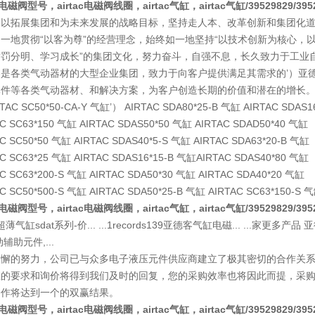
ac电磁阀型号，airtac电磁阀线圈，airtac气缸，airtac气缸/39529829/395
客以拓展集团和为未来发展的战略目标，坚持走人本、改革创新和集团化道
一地贯彻“以客为尊”的经营理念，始终如一地坚持“以技术创新为核心，以
赏罚分明、学习成长”的集团文化，努力奋斗，自强不息，长久致力于工业
是各类气动器材的大型企业集团，致力于向客户提供满足其需求的’）亚
元件等各类气动器材、和解决方案，为客户创造长期的价值和潜在的增长
RTAC SC50*50-CA-Y 气缸’） AIRTAC SDA80*25-B 气缸 AIRTAC SDAS
AC SC63*150 气缸 AIRTAC SDAS50*50 气缸 AIRTAC SDAD50*40 气缸
C SC50*50 气缸 AIRTAC SDAS40*5-S 气缸 AIRTAC SDA63*20-B 气缸
AC SC63*25 气缸 AIRTAC SDAS16*15-B 气缸AIRTAC SDAS40*80 气缸
C SC63*200-S 气缸 AIRTAC SDA50*30 气缸 AIRTAC SDA40*20 气缸
C SC50*500-S 气缸 AIRTAC SDA50*25-B 气缸 AIRTAC SC63*150-S 
ac电磁阀型号，airtac电磁阀线圈，airtac气缸，airtac气缸/39529829/395
ac超薄气缸sdat系列-价... ...1records139亚德客气缸电磁... ...家更多产品 亚
辅助元件,...
不懈的努力，公司已与众多电子液压元件供应商建立了极其密切的合作关
您的要求和询价将得到我们及时的回复，您的采购效率也将因此而提，采
合作将达到一个的双赢结果。
ac电磁阀型号，airtac电磁阀线圈，airtac气缸，airtac气缸/39529829/395