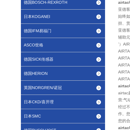
德国BOSCH-REXROTH
airt
亚德
始终如
日本KOGANEI
担、
亚德客
德国IFM易福门
辅助
’）AI
ASCO世格
AIRT
AIRTA
德国SICK传感器
AIRT
AIRTA
德国HERION
AIRTA
airt
英国NORGREN/诺冠
airt
营:气动
日本CKD/喜开理
经过
作。
日本SMC
您的
airt