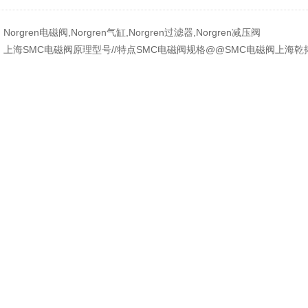
：
Norgren电磁阀,Norgren气缸,Norgren过滤器,Norgren减压阀
：
上海SMC电磁阀原理型号//特点SMC电磁阀规格@@SMC电磁阀上海乾