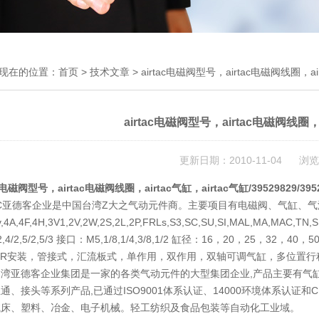
现在的位置：
首页
>
技术文章
> airtac电磁阀型号，airtac电磁阀线圈，air
airtac电磁阀型号，airtac电磁阀线圈，a
更新日期：2010-11-04 浏览
ac电磁阀型号，airtac电磁阀线圈，airtac气缸，airtac气缸/39529829/395
TAC亚德客企业是中国台湾Z大之气动元件商。主要项目有电磁阀、气缸
4A,4F,4H,3V1,2V,2W,2S,2L,2P,FRLs,S3,SC,SU,SI,MAL,MA,MAC,TN
3/2,4/2,5/2,5/3 接口：M5,1/8,1/4,3/8,1/2 缸径：16，20，25，3
UR安装，管接式，汇流板式，单作用，双作用，双轴可调气缸，多位置行
台湾亚德客企业集团是一家的各类气动元件的大型集团企业,产品主要有气
通、接头等系列产品,已通过ISO9001体系认证、14000环境体系认
械床、塑料、冶金、电子机械。轻工纺织及食品包装等自动化工业域。