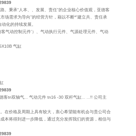
29839
路。秉承“人本、、发展、责任”的企业核心价值观，亚德客
市场需求为导向”的经营方针，藉以不断*“建立共、责任承
自动化的持续发展。
德客气动控制元件’）、气动执行元件、气源处理元件、气动
。
16X10B 气缸
气缸
29839
德客tn双轴气... 气动元件 tn16 -30 双杆气缸... ...!! 公司主
系。在价格及周期上具有较大，衷心希望能有机会与贵公司合
购成本将得到进一步降低，通过充分发挥我们的资源，相信与
29839