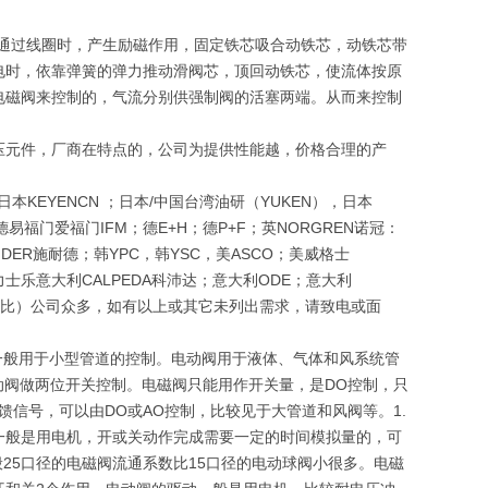
流通过线圈时，产生励磁作用，固定铁芯吸合动铁芯，动铁芯带
电时，依靠弹簧的弹力推动滑阀芯，顶回动铁芯，使流体按原
电磁阀来控制的，气流分别供强制阀的活塞两端。从而来控制
压元件，厂商在特点的，公司为提供性能越，价格合理的产
本KEYENCN ；日本/中国台湾油研（YUKEN），日本
；德易福门爱福门IFM；德E+H；德P+F；英NORGREN诺冠：
EIDER施耐德；韩YPC，韩YSC，美ASCO；美威格士
H博士力士乐意大利CALPEDA科沛达；意大利ODE；意大利
价对比）公司众多，如有以上或其它未列出需求，请致电或面
。一般用于小型管道的控制。电动阀用于液体、气体和风系统管
动阀做两位开关控制。电磁阀只能用作开关量，是DO控制，只
馈信号，可以由DO或AO控制，比较见于大管道和风阀等。1.
一般是用电机，开或关动作完成需要一定的时间模拟量的，可
25口径的电磁阀流通系数比15口径的电动球阀小很多。电磁