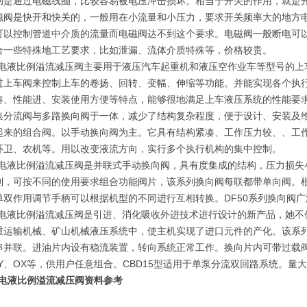
动是通过电磁线圈，比较容易被电压冲击损坏。相当于开关的作用，就是
磁阀是快开和快关的，一般用在小流量和小压力，要求开关频率大的地方
可以控制管道中介质的流量而电磁阀达不到这个要求。电磁阀一般断电可以
合一些特殊地工艺要求，比如泄漏、流体介质特殊等，价格较贵。
EN电液比例溢流减压阀主要用于液压汽车起重机和液压空作业车等型号的
过上车阀来控制上车的卷扬、回转、变幅、伸缩等功能。并能实现各个执
凑、性能进、安装使用方便等特点，能够很地满足上车液压系统的性能要
集分流阀与多路换向阀于一体，减少了结构复杂程度，便于设计、安装及
起来的组合阀。以手动换向阀为主。它具有结构紧凑、工作压力较、、工
环卫、农机等。用以改变液流方向，实行多个执行机构的集中控制。
EN电液比例溢流减压阀是并联式手动换向阀，具有度集成的结构，压力损
制，可按不同的使用要求组合功能阀片，该系列换向阀每联都带单向阀。
单双作用调节手柄可以根据机型的不同进行互相转换。DF50系列换向阀
EN电液比例溢流减压阀是引进、消化吸收外进技术进行设计的新产品，她
重运输机械、矿山机械液压系统中，使主机实现了进口元件的产化。该系列
串并联。进油片内设有稳流装置，转向系统正常工作。换向片内可带过载
、Y、OX等，供用户任意组合。CBD15型适用于单泵分流双回路系统。
EN电液比例溢流减压阀资料参考