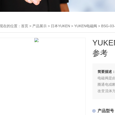
现在的位置：
首页
>
产品展示
>
日本YUKEN
>
YUKEN电磁阀
> BSG-
YUK
参考
简要描述
电磁阀是
圈通电或
改变流体
等部件组
产品型号