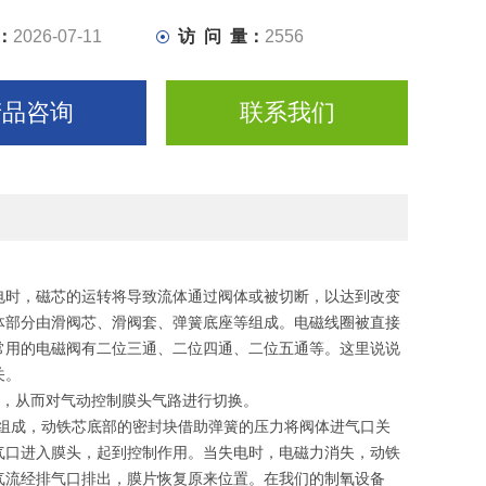
：
2026-07-11
访 问 量：
2556
产品咨询
联系我们
电时，磁芯的运转将导致流体通过阀体或被切断，以达到改变
体部分由滑阀芯、滑阀套、弹簧底座等组成。电磁线圈被直接
常用的电磁阀有二位三通、二位四通、二位五通等。这里说说
关。
源，从而对气动控制膜头气路进行切换。
件组成，动铁芯底部的密封块借助弹簧的压力将阀体进气口关
气口进入膜头，起到控制作用。当失电时，电磁力消失，动铁
气流经排气口排出，膜片恢复原来位置。在我们的制氧设备