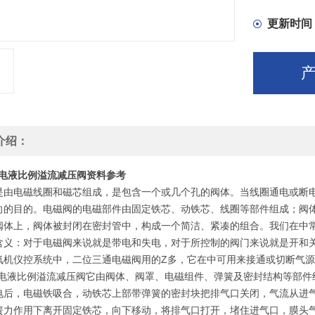
更新时间
介绍：
EN电液比例溢流减压阀资料参考
是由电磁线圈和磁芯组成，是包含一个或几个孔的阀体。当线圈通电或断
向的目的。电磁阀的电磁部件由固定铁芯、动铁芯、线圈等部件组成；阀
阀体上，阀体被封闭在密封管中，构成一个简洁、紧凑的组合。我们在中
含义：对于电磁阀来说就是带电和失电，对于所控制的阀门来说就是开和
氧机仪控系统中，二位三通电磁阀用的Z多，它在中可用来接通或切断气
EN电液比例溢流减压阀它由阀体、阀罩、电磁组件、弹簧及密封结构等部
电后，电磁铁吸合，动铁芯上部带弹簧的密封块把排气口关闭，气流从进
簧力作用下离开固定铁芯，向下移动，将排气口打开，堵住进气口，膜头