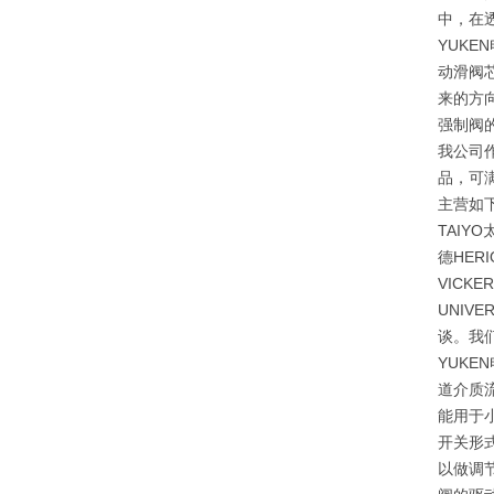
中，在
YUK
动滑阀
来的方
强制阀
我公司
品，可
主营如下
TAIY
德HER
VICK
UNI
谈。我
YUK
道介质
能用于
开关形
以做调