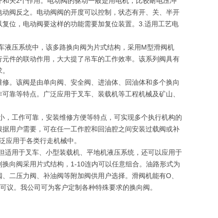
开和关2个作用。电动阀的驱动一般是用电机，比较耐电压冲
电动阀反之。电动阀阀的开度可以控制，状态有开、关、半开
复位，电动阀要这样的功能需要加复位装置。3.适用工艺电
上车液压系统中，该多路换向阀为片式结构，采用M型滑阀机
行元件的联动作用，大大提了吊车的工作效率。该系列阀具有
求。
维修。该阀是由单向阀、安全阀、进油体、回油体和多个换向
作可靠等特点。广泛应用于叉车、装载机等工程机械及矿山、
失小，工作可靠，安装维修方便等特点，可实现多个执行机构的
根据用户需要，可在任一工作腔和回油腔之间安装过载阀或补
广泛应用于各类行走机械中。
不但适用于叉车、小型装载机、平地机液压系统，还可以应用于
换向阀采用片式结构，1-10连内可以任意组合。油路形式为
阀、二压力阀、补油阀等附加阀供用户选择。滑阀机能有O、
量大可议。我公司可为客户定制各种特殊要求的换向阀。