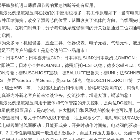
透平膨胀机进口薄膜调节阀的紧急切断等处有应用。
EN电液比例溢流减压阀在我们的中应用也很多，其工作原理如下：当有电
芯并压缩弹簧，改变了滑阀芯的位置，从而改变了流体的方向。当线圈失
向流动。在我们制氧中，分子筛切换系统强制阀的开关就是通过二位四通
的启闭。
作为众多际：机械设备、五金工具、仪器仪表、电子元器、气动元件、液
满足不同客户的需求！是您身边的工业品超市！
：日本SMC；日本喜开理CKD；日本神视 SUNX;日本欧姆龙OMRON；日
O太阳铁工；日本小金井KOGANEI，德费斯托FESTO;德；德皮尔磁PILZ
ION海隆；德BUSCHJOST宝硕；德BALLUFF巴鲁夫；德UNI；法SCHN
ERS；美西特Setra；美Gems；美parker派克；德BOSCH REXROT
VER；瑞士ABB；等。（诚招以上的分销作用商，价格与货期均有的，询
们真诚内外新老客户前来洽淡业务。交流技术，增进友谊，竭诚为您！
EN电液比例溢流减压阀用于液体和气体管路的开关控制，是两位DO控制
流量的模拟量调节，是AI控制。在大型阀门和风系统的控制中也可以用电
小管道控制，常见于DN50及以下管道，往上就很少了。电动阀可以有AI反
式电磁阀通过线圈驱动，只能开或关，开关时动作时间短。电动阀的驱动
节。2.工作性质电磁阀一般流通系数很小，而且工作压力差很小。比如一般