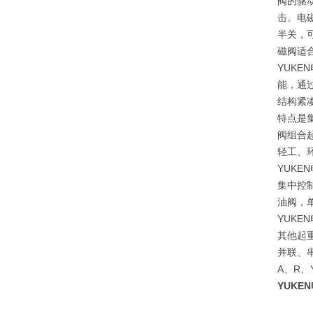
阀的驱
击。电
半关，
磁阀适
YUK
能，通
结构紧
特点是
阀组合
轻工、
YUK
集中控
油阀，
YUK
其他起
并联、
A、R
YUK