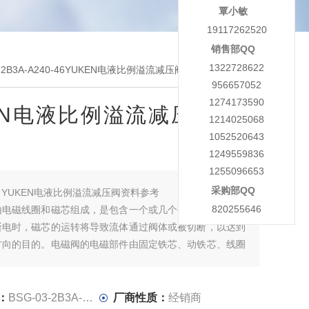
覃小敏
19117262520
销售部QQ
1322728622
03-2B3A-A240-46YUKEN电液比例溢流减压阀资料参考
956657052
1274173590
EN电液比例溢流减压阀资料
1214025068
1052520643
1249559836
1255096653
采购部QQ
：
YUKEN电液比例溢流减压阀资料参考
820255646
由电磁线圈和磁芯组成，是包含一个或几个孔的阀体。当线
断电时，磁芯的运转将导致流体通过阀体或被切断，以达到
方向的目的。电磁阀的电磁部件由固定铁芯、动铁芯、线圈
成；阀体部分由滑阀芯、滑阀套、弹簧底座等组成。
：
BSG-03-2B3A-A240-46
厂商性质：
经销商