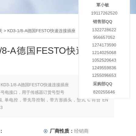
覃小敏
19117262520
销售部QQ
1322728622
关
> KD3-1/8-A德国FESTO快速连接插座
956657052
1274173590
-1/8-A德国FESTO快速连接插
1214025068
1052520643
1249559836
1255096653
采购部QQ
：
KD3-1/8-A德国FESTO快速连接插座
820255646
符号电接口，用于传感器订货号型号
, 单电控，带先导控制，带方形插头，型式 C 符合 EN
03
：
厂商性质：
经销商