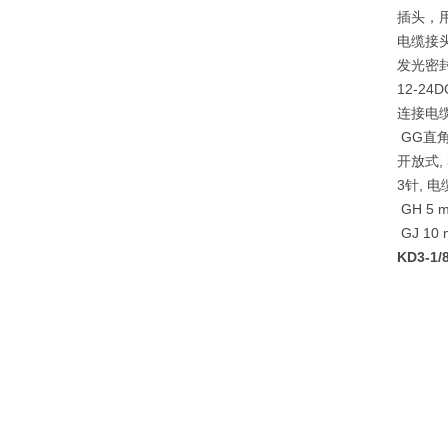
插头，用于
电缆接头 
发光密封件
12-24D
连接电缆
GG直角
开放式,
3针, 电缆
GH 5 m
GJ 10 
KD3-