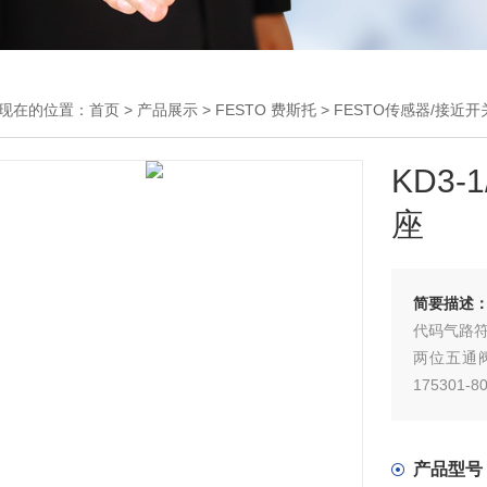
现在的位置：
首页
>
产品展示
>
FESTO 费斯托
>
FESTO传感器/接近开
KD3
座
简要描述
代码气路
两位五通阀
175301-8
产品型号