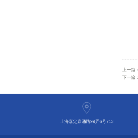
上一篇
下一篇
上海嘉定嘉涌路99弄6号713